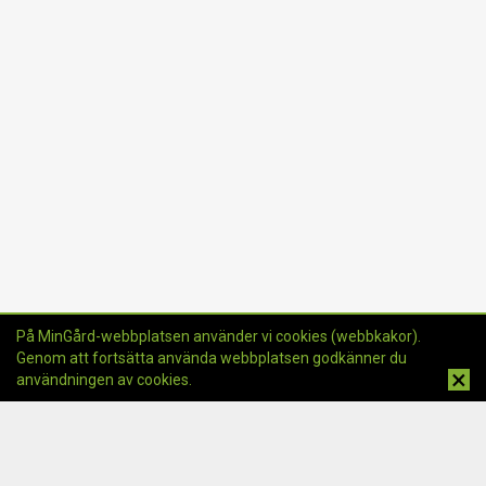
På MinGård-webbplatsen använder vi cookies (webbkakor).
Genom att fortsätta använda webbplatsen godkänner du
×
användningen av cookies.