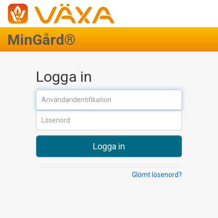
MinGård®
Logga in
Logga in
Glömt lösenord?